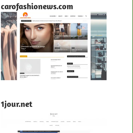
carofashionews.com
1jour.net