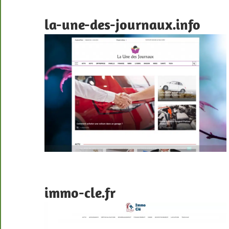
la-une-des-journaux.info
immo-cle.fr