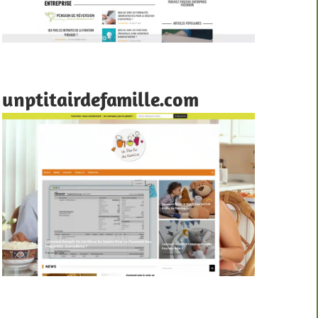
unptitairdefamille.com