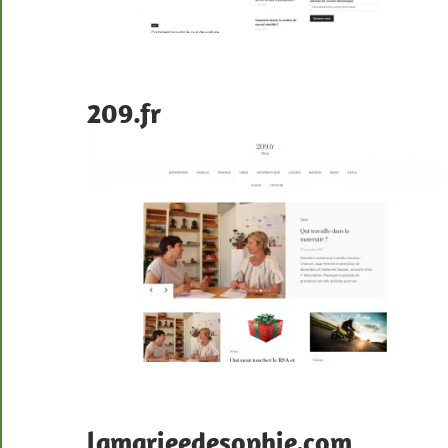
209.fr
lamarieedesophie.com