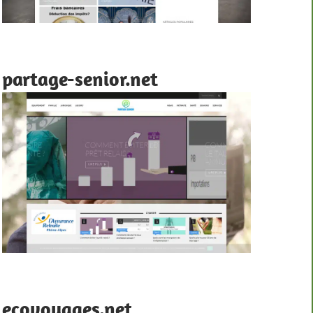
partage-senior.net
ecovoyages.net